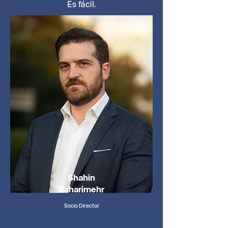
Es fácil.
Shahin
Baharimehr
Socio Director